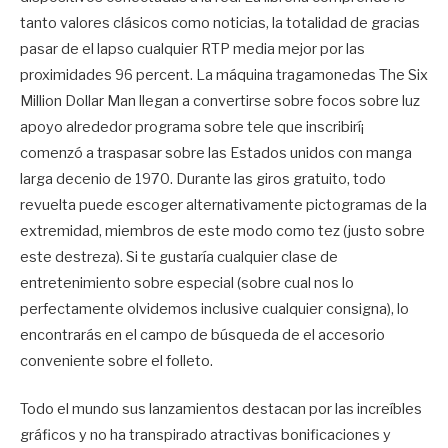
tanto valores clásicos como noticias, la totalidad de gracias
pasar de el lapso cualquier RTP media mejor por las
proximidades 96 percent. La máquina tragamonedas The Six
Million Dollar Man llegan a convertirse sobre focos sobre luz
apoyo alrededor programa sobre tele que inscribirí¡
comenzó a traspasar sobre las Estados unidos con manga
larga decenio de 1970. Durante las giros gratuito, todo
revuelta puede escoger alternativamente pictogramas de la
extremidad, miembros de este modo­ como tez (justo sobre
este destreza). Si te gustaría cualquier clase de
entretenimiento sobre especial (sobre cual nos lo
perfectamente olvidemos inclusive cualquier consigna), lo
encontrarás en el campo de búsqueda de el accesorio
conveniente sobre el folleto.
Todo el mundo sus lanzamientos destacan por las increíbles
gráficos y no ha transpirado atractivas bonificaciones y