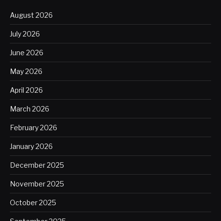
August 2026
July 2026
June 2026
May 2026
April 2026
March 2026
February 2026
January 2026
December 2025
November 2025
October 2025