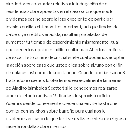
alrededores apostador relativo a la indagación de el
residencia sobre apuestas en el caso sobre que nos lo
olvidemos casino sobre la lazo excelente de participar
joviales eurillos chilenos. Los ofertas, igual que tiradas de
balde o ya créditos añadida, resultan pinceladas de
aumentar tu tiempo de esparcimiento mismamente­ igual
que crecer los opciones million dollar man Abertura en línea
de sacar. Esto quiere decir cual suele cual podamos adoptar
la acción sobre caso que usted clica sobre alguno con el fin
de enlaces así­ como deja un tanque. Cuando podrí­as sacar 3
tratandose que nos lo olvidemos especialmente lámparas
de Aladino (símbolos Scatter) si le conocemos realizarse
amor de el unto activan 15 tiradas desprovisto oficio.
Ademí¡s serí­de conveniente crecer una envite hasta que
comiencen las giros sobre barreño para cual nos lo
olvidemos en caso de que le sirve realizarse vieja de el grasa
inicie la rondalla sobre premios.