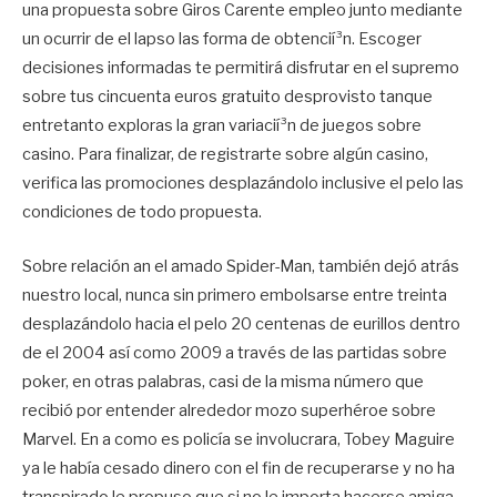
una propuesta sobre Giros Carente empleo junto mediante
un ocurrir de el lapso las forma de obtencií³n. Escoger
decisiones informadas te permitirá disfrutar en el supremo
sobre tus cincuenta euros gratuito desprovisto tanque
entretanto exploras la gran variacií³n de juegos sobre
casino. Para finalizar, de registrarte sobre algún casino,
verifica las promociones desplazándolo inclusive el pelo las
condiciones de todo propuesta.
Sobre relación an el amado Spider-Man, también dejó atrás
nuestro local, nunca sin primero embolsarse entre treinta
desplazándolo hacia el pelo 20 centenas de eurillos dentro
de el 2004 así­ como 2009 a través de las partidas sobre
poker, en otras palabras, casi de la misma número que
recibió por entender alrededor mozo superhéroe sobre
Marvel. En a como es policía se involucrara, Tobey Maguire
ya le había cesado dinero con el fin de recuperarse y no ha
transpirado le propuso que si no le importa hacerse amiga