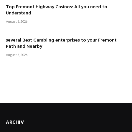
Top Fremont Highway Casinos: All you need to
Understand
August 6, 2026
several Best Gambling enterprises to your Fremont
Path and Nearby
August 6, 2026
ARCHIV