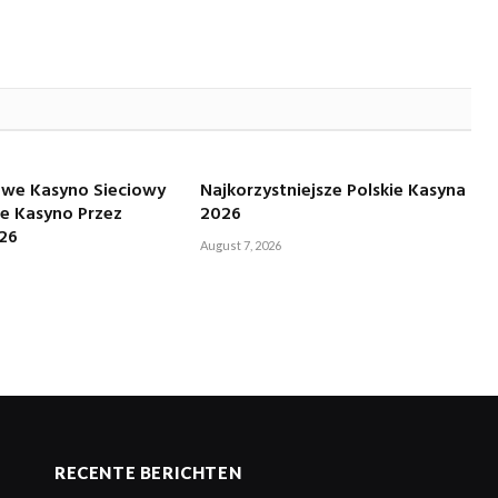
we Kasyno Sieciowy
Najkorzystniejsze Polskie Kasyna
e Kasyno Przez
2026
026
August 7, 2026
RECENTE BERICHTEN