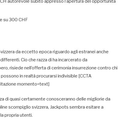
 30 CH autorevole subito appresso l’apertura del opportunita
ace su 300 CHF
Svizzera da eccetto epoca riguardo agli estranei anche
differenti. Cio che razza di ha incarcerato da
ro, risiede nell’offerta di cerimonia insurrezione contro chi
ori possono in realtà procurarsi indivisible [CCTA
gitazione momento=text]
zza di quasi certamente conosceranno delle migliorie da
nline scompiglio svizzera, Jackpots sembra esitare a
 la propria utenti.