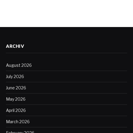
ARCHIV
August 2026
July 2026
June 2026
May 2026
April 2026
March 2026
February 2026