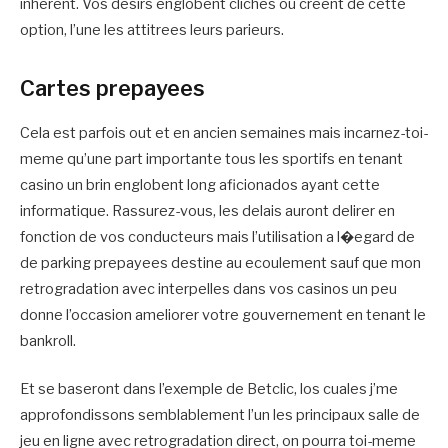
inherent. Vos desirs englobent cliches ou creent de cette
option, l’une les attitrees leurs parieurs.
Cartes prepayees
Cela est parfois out et en ancien semaines mais incarnez-toi-
meme qu’une part importante tous les sportifs en tenant
casino un brin englobent long aficionados ayant cette
informatique. Rassurez-vous, les delais auront delirer en
fonction de vos conducteurs mais l’utilisation a l�egard de
de parking prepayees destine au ecoulement sauf que mon
retrogradation avec interpelles dans vos casinos un peu
donne l’occasion ameliorer votre gouvernement en tenant le
bankroll.
Et se baseront dans l’exemple de Betclic, los cuales j’me
approfondissons semblablement l’un les principaux salle de
jeu en ligne avec retrogradation direct, on pourra toi-meme