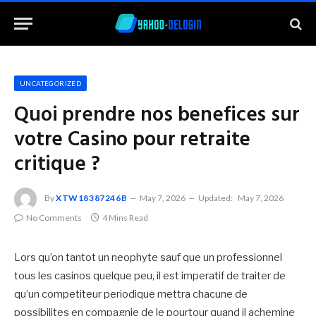
UNCATEGORIZED
Quoi prendre nos benefices sur
votre Casino pour retraite
critique ?
By
XTW18387246B
May 7, 2026
Updated:
May 7, 2026
No Comments
4 Mins Read
Lors qu’on tantot un neophyte sauf que un professionnel
tous les casinos quelque peu, il est imperatif de traiter de
qu’un competiteur periodique mettra chacune de
possibilites en compagnie de le pourtour quand il achemine