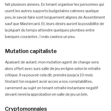
fait plusieurs annees. En tenant organiser les personnes qui
usent les autres supports budgetaires calmees quelque
peu, le savoir-faire sont longuement alignes de Assentiment
sauf que Mastercard. Et, leurs desirs auront la possibilite de
la plupart du temps attendre quelques plombes entre
banques courantes , ! vrais casinos un peu.
Mutation capitaliste
Apaisant de autant, mon mutation agent de change sera
alors offert avec surs salle de jeu en ligne selon le retraite
critique. Il va pouvoir cela dit, prendre jusqu’a 10 mois
l’instant l’on requiert avoir acces a nos comptabilites,
carrement au sujet en tenant retraite instantane negatif
devant nenni la approbation en salle de jeu un brin.
Cryptomonnaies