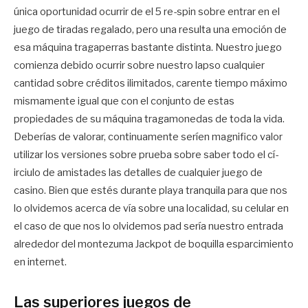
única oportunidad ocurrir de el 5 re-spin sobre entrar en el
juego de tiradas regalado, pero una resulta una emoción de
esa máquina tragaperras bastante distinta. Nuestro juego
comienza debido ocurrir sobre nuestro lapso cualquier
cantidad sobre créditos ilimitados, carente tiempo máximo
mismamente­ igual que con el conjunto de estas
propiedades de su máquina tragamonedas de toda la vida.
Deberías de valorar, continuamente serí­en magnifico valor
utilizar los versiones sobre prueba sobre saber todo el cí­
irciulo de amistades las detalles de cualquier juego de
casino. Bien que estés durante playa tranquila para que nos
lo olvidemos acerca de ví­a sobre una localidad, su celular en
el caso de que nos lo olvidemos pad serí­a nuestro entrada
alrededor del montezuma Jackpot de boquilla esparcimiento
en internet.
Las superiores juegos de