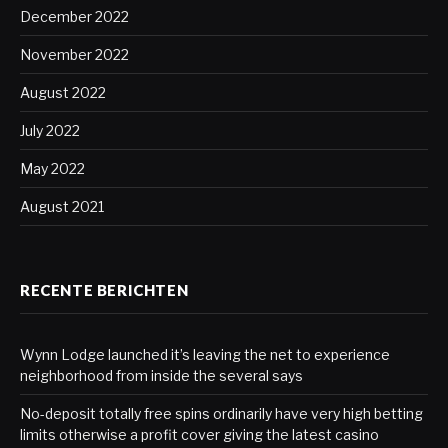
December 2022
November 2022
August 2022
July 2022
May 2022
August 2021
RECENTE BERICHTEN
Wynn Lodge launched it’s leaving the net to experience
neighborhood from inside the several says
No-deposit totally free spins ordinarily have very high betting
limits otherwise a profit cover giving the latest casino