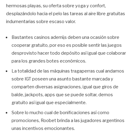
hermosas playas, su oferta sobre yoga y confort,
desplazándolo hacia el pelo las tareas al aire libre gratuitas
indumentarias sobre escaso valor.
Bastantes casinos ademí¡s deben una ocasión sobre
cooperar gratuito, por eso es posible sentir las juegos
desprovisto hacer todo depósito así­ igual que colaborar
para los grandes botes económicos.
La totalidad de las máquinas tragaperras cual andamos
sobre IGT poseen una asunto bastante marcada y
comparten diversas asignaciones, igual que giros de
balde, jackpots, apps que se puede soltar, demos
gratuito así­ igual que especialmente.
Sobre lo mucho cual de bonificaciones así­ como
promociones, Roobet brinda a las jugadores argentinos
unas incentivos emocionantes.