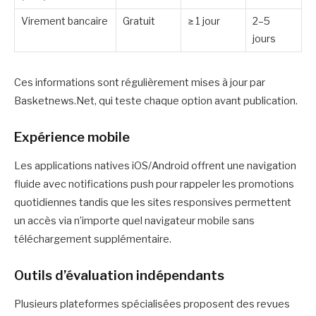
Virement bancaire
Gratuit
≥ 1 jour
2–5
jours
Ces informations sont régulièrement mises à jour par
Basketnews.Net, qui teste chaque option avant publication.
Expérience mobile
Les applications natives iOS/Android offrent une navigation
fluide avec notifications push pour rappeler les promotions
quotidiennes tandis que les sites responsives permettent
un accès via n’importe quel navigateur mobile sans
téléchargement supplémentaire.
Outils d’évaluation indépendants
Plusieurs plateformes spécialisées proposent des revues