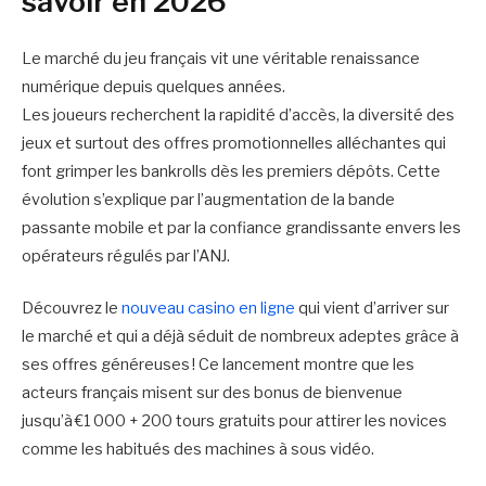
savoir en 2026
Le marché du jeu français vit une véritable renaissance
numérique depuis quelques années.
Les joueurs recherchent la rapidité d’accès, la diversité des
jeux et surtout des offres promotionnelles alléchantes qui
font grimper les bankrolls dès les premiers dépôts. Cette
évolution s’explique par l’augmentation de la bande
passante mobile et par la confiance grandissante envers les
opérateurs régulés par l’ANJ.
Découvrez le
nouveau casino en ligne
qui vient d’arriver sur
le marché et qui a déjà séduit de nombreux adeptes grâce à
ses offres généreuses ! Ce lancement montre que les
acteurs français misent sur des bonus de bienvenue
jusqu’à €1 000 + 200 tours gratuits pour attirer les novices
comme les habitués des machines à sous vidéo.