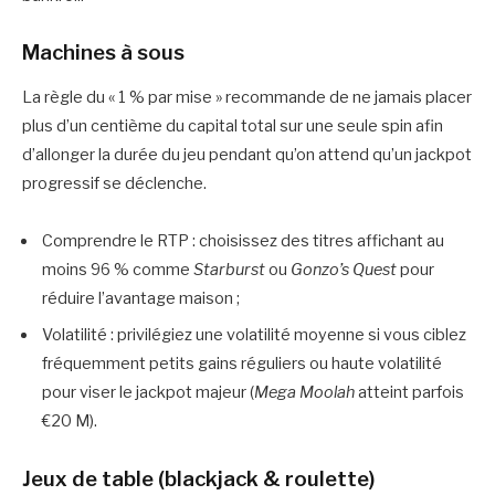
Machines à sous
La règle du « 1 % par mise » recommande de ne jamais placer
plus d’un centième du capital total sur une seule spin afin
d’allonger la durée du jeu pendant qu’on attend qu’un jackpot
progressif se déclenche.
Comprendre le RTP : choisissez des titres affichant au
moins 96 % comme
Starburst
ou
Gonzo’s Quest
pour
réduire l’avantage maison ;
Volatilité : privilégiez une volatilité moyenne si vous ciblez
fréquemment petits gains réguliers ou haute volatilité
pour viser le jackpot majeur (
Mega Moolah
atteint parfois
€20 M).
Jeux de table (blackjack & roulette)