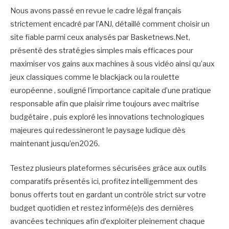
Nous avons passé en revue le cadre légal français
strictement encadré par l’ANJ, détaillé comment choisir un
site fiable parmi ceux analysés par Basketnews.Net,
présenté des stratégies simples mais efficaces pour
maximiser vos gains aux machines à sous vidéo ainsi qu’aux
jeux classiques comme le blackjack ou la roulette
européenne , souligné l’importance capitale d’une pratique
responsable afin que plaisir rime toujours avec maîtrise
budgétaire , puis exploré les innovations technologiques
majeures qui redessineront le paysage ludique dès
maintenant jusqu’en​2026.
Testez plusieurs plateformes sécurisées grâce aux outils
comparatifs présentés ici, profitez intelligemment des
bonus offerts tout en gardant un contrôle strict sur votre
budget quotidien et restez informé(e)s des dernières
avancées techniques afin d’exploiter pleinement chaque