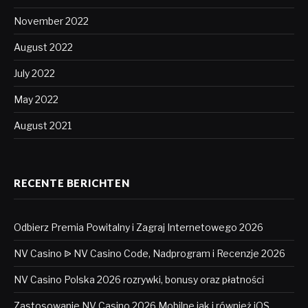
November 2022
August 2022
July 2022
May 2022
August 2021
RECENTE BERICHTEN
Odbierz Premia Powitalny i Zagraj Internetowego 2026
NV Casino ᐉ NV Casino Code, Nadprogram i Recenzje 2026
NV Casino Polska 2026 rozrywki, bonusy oraz płatności
Zastosowanie NV Casino 2026 Mobilne jak i również iOS