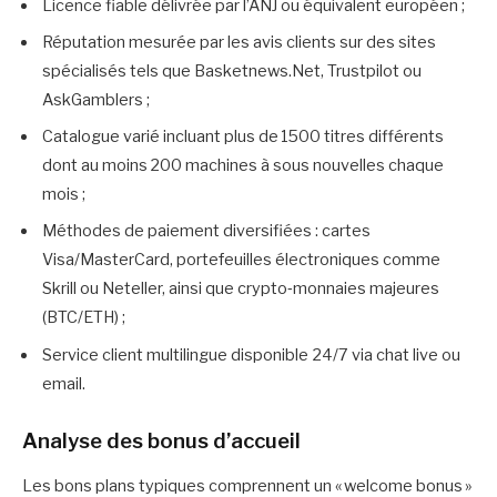
Licence fiable délivrée par l’ANJ ou équivalent européen ;
Réputation mesurée par les avis clients sur des sites
spécialisés tels que Basketnews.Net, Trustpilot ou
AskGamblers ;
Catalogue varié incluant plus de 1500 titres différents
dont au moins 200 machines à sous nouvelles chaque
mois ;
Méthodes de paiement diversifiées : cartes
Visa/MasterCard, portefeuilles électroniques comme
Skrill ou Neteller, ainsi que crypto‑monnaies majeures
(BTC/ETH) ;
Service client multilingue disponible 24/7 via chat live ou
email.
Analyse des bonus d’accueil
Les bons plans typiques comprennent un « welcome bonus »