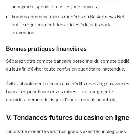
anonyme disponible tous les jours ouvrés ;
Forums communautaires modérés où Basketnews.Net
publie régulièrement des articles éducatifs sur la
prévention.
Bonnes pratiques financières
Séparez votre compte bancaire personnel du compte dédié
au jeu afin d’éviter toute confusion budgétaire inattendue.
Évitez absolument recours aux crédits revolving ou avances
bancaires pour financer vos mises — cela augmente
considérablement le risque d’endettement incontrôlé.
V. Tendances futures du casino en ligne
L’industrie s’oriente vers trois grands axes technologiques