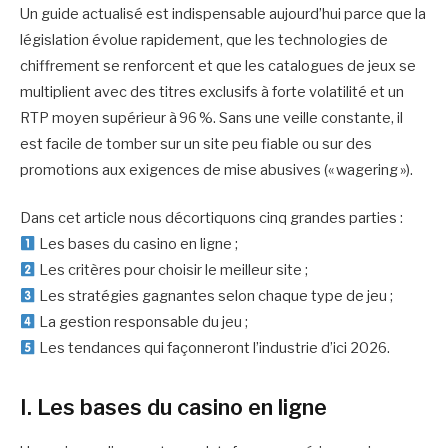
Un guide actualisé est indispensable aujourd’hui parce que la
législation évolue rapidement, que les technologies de
chiffrement se renforcent et que les catalogues de jeux se
multiplient avec des titres exclusifs à forte volatilité et un
RTP moyen supérieur à 96 %. Sans une veille constante, il
est facile de tomber sur un site peu fiable ou sur des
promotions aux exigences de mise abusives (« wagering »).
Dans cet article nous décortiquons cinq grandes parties :
Les bases du casino en ligne ;
Les critères pour choisir le meilleur site ;
Les stratégies gagnantes selon chaque type de jeu ;
La gestion responsable du jeu ;
Les tendances qui façonneront l’industrie d’ici 2026.
I. Les bases du casino en ligne