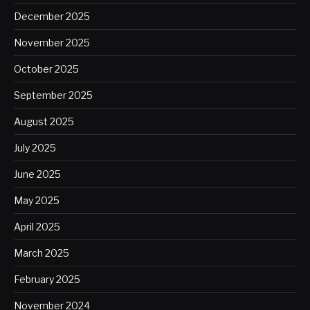
December 2025
November 2025
October 2025
September 2025
August 2025
July 2025
June 2025
May 2025
April 2025
March 2025
February 2025
November 2024