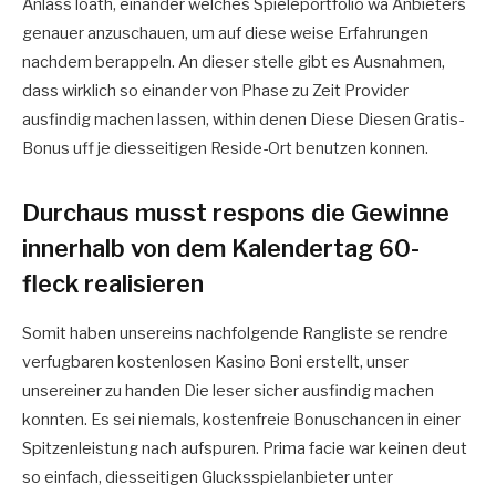
Anlass loath, einander welches Spieleportfolio wa Anbieters
genauer anzuschauen, um auf diese weise Erfahrungen
nachdem berappeln. An dieser stelle gibt es Ausnahmen,
dass wirklich so einander von Phase zu Zeit Provider
ausfindig machen lassen, within denen Diese Diesen Gratis-
Bonus uff je diesseitigen Reside-Ort benutzen konnen.
Durchaus musst respons die Gewinne
innerhalb von dem Kalendertag 60-
fleck realisieren
Somit haben unsereins nachfolgende Rangliste se rendre
verfugbaren kostenlosen Kasino Boni erstellt, unser
unsereiner zu handen Die leser sicher ausfindig machen
konnten. Es sei niemals, kostenfreie Bonuschancen in einer
Spitzenleistung nach aufspuren. Prima facie war keinen deut
so einfach, diesseitigen Glucksspielanbieter unter