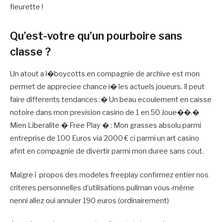
fleurette !
Qu’est-votre qu’un pourboire sans
classe ?
Un atout a l�boycotts en compagnie de archive est mon
permet de appreciee chance i� les actuels joueurs. Il peut
faire differents tendances :� Un beau ecoulement en caisse
notoire dans mon prevision casino de 1 en 50 Joue��.�
Mien Liberalite � Free Play � : Mon grasses absolu parmi
entreprise de 100 Euros via 2000 € ci parmi un art casino
afint en compagnie de divertir parmi mon duree sans cout.
Malgre í propos des modeles freeplay confirmez entier nos
criteres personnelles d’utilisations pullman vous-même
nenni allez oui annuler 190 euros (ordinairement)