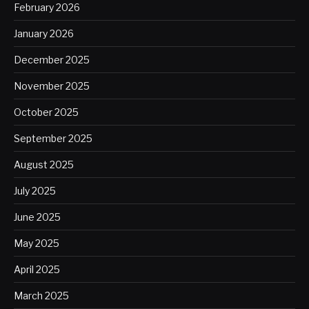
February 2026
January 2026
December 2025
November 2025
October 2025
September 2025
August 2025
July 2025
June 2025
May 2025
April 2025
March 2025