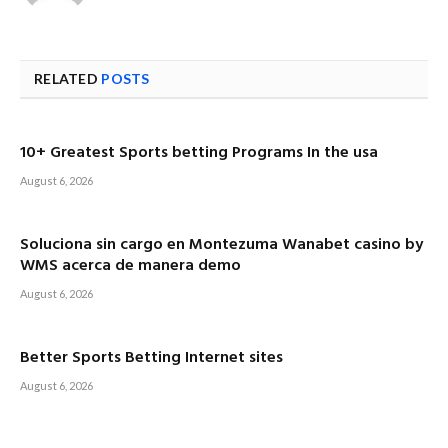
RELATED
POSTS
10+ Greatest Sports betting Programs In the usa
August 6, 2026
Soluciona sin cargo en Montezuma Wanabet casino by
WMS acerca de manera demo
August 6, 2026
Better Sports Betting Internet sites
August 6, 2026