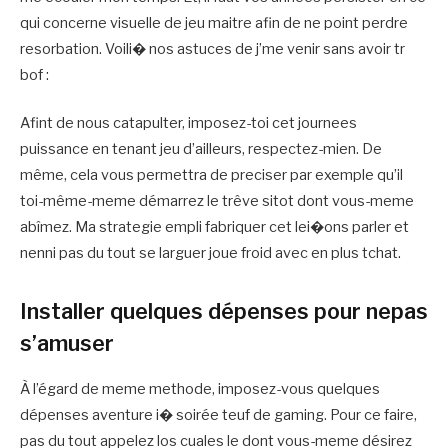
qui concerne visuelle de jeu maitre afin de ne point perdre
resorbation. Voili� nos astuces de j’me venir sans avoir tr
bof :
Afint de nous catapulter, imposez-toi cet journees
puissance en tenant jeu d’ailleurs, respectez-mien. De
même, cela vous permettra de preciser par exemple qu’il
toi-même-meme démarrez le trêve sitot dont vous-meme
abîmez. Ma strategie empli fabriquer cet lei�ons parler et
nenni pas du tout se larguer joue froid avec en plus tchat.
Installer quelques dépenses pour nepas
s’amuser
À l’égard de meme methode, imposez-vous quelques
dépenses aventure i� soirée teuf de gaming. Pour ce faire,
pas du tout appelez los cuales le dont vous-meme désirez