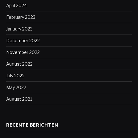
April 2024
February 2023
January 2023
December 2022
November 2022
August 2022
July 2022
May 2022
August 2021
RECENTE BERICHTEN