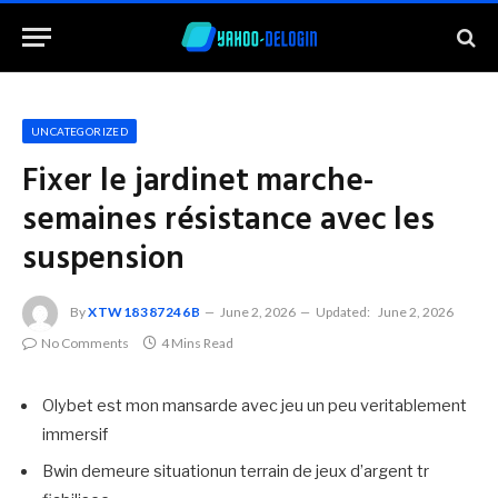
UNCATEGORIZED
Fixer le jardinet marche-
semaines résistance avec les
suspension
By
XTW18387246B
June 2, 2026
Updated:
June 2, 2026
No Comments
4 Mins Read
Olybet est mon mansarde avec jeu un peu veritablement
immersif
Bwin demeure situationun terrain de jeux d’argent tr