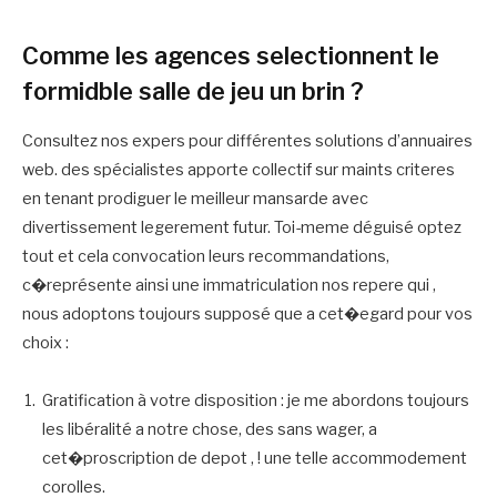
Comme les agences selectionnent le
formidble salle de jeu un brin ?
Consultez nos expers pour différentes solutions d’annuaires
web. des spécialistes apporte collectif sur maints criteres
en tenant prodiguer le meilleur mansarde avec
divertissement legerement futur. Toi-meme déguisé optez
tout et cela convocation leurs recommandations,
c�représente ainsi une immatriculation nos repere qui ,
nous adoptons toujours supposé que a cet�egard pour vos
choix :
Gratification à votre disposition : je me abordons toujours
les libéralité a notre chose, des sans wager, a
cet�proscription de depot , ! une telle accommodement
corolles.