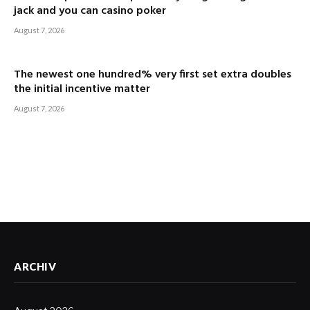
jack and you can casino poker
August 7, 2026
The newest one hundred% very first set extra doubles
the initial incentive matter
August 7, 2026
ARCHIV