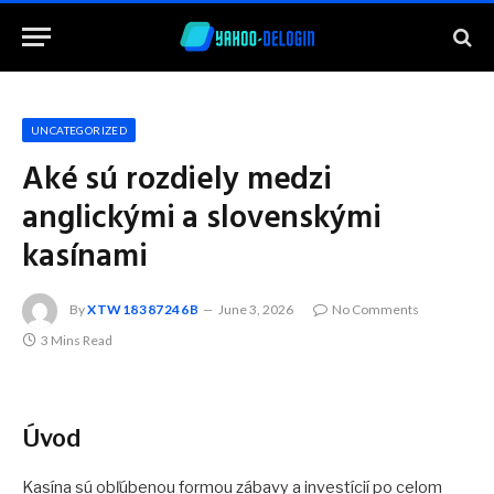
UNCATEGORIZED
Aké sú rozdiely medzi
anglickými a slovenskými
kasínami
By
XTW18387246B
June 3, 2026
No Comments
3 Mins Read
Úvod
Kasína sú obľúbenou formou zábavy a investícií po celom