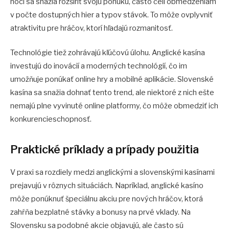
hoci sa snažia rozšíriť svoju ponuku, často čelí obmedzeniam
v počte dostupných hier a typov stávok. To môže ovplyvniť
atraktivitu pre hráčov, ktorí hľadajú rozmanitosť.
Technológie tiež zohrávajú kľúčovú úlohu. Anglické kasína
investujú do inovácií a moderných technológií, čo im
umožňuje ponúkať online hry a mobilné aplikácie. Slovenské
kasína sa snažia dohnať tento trend, ale niektoré z nich ešte
nemajú plne vyvinuté online platformy, čo môže obmedziť ich
konkurencieschopnosť.
Praktické príklady a prípady použitia
V praxi sa rozdiely medzi anglickými a slovenskými kasínami
prejavujú v rôznych situáciách. Napríklad, anglické kasíno
môže ponúknuť špeciálnu akciu pre nových hráčov, ktorá
zahŕňa bezplatné stávky a bonusy na prvé vklady. Na
Slovensku sa podobné akcie objavujú, ale často sú