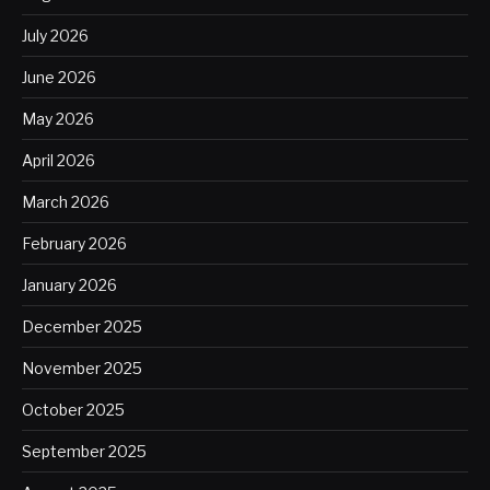
July 2026
June 2026
May 2026
April 2026
March 2026
February 2026
January 2026
December 2025
November 2025
October 2025
September 2025