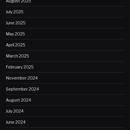
August 2025
July 2025
June 2025
May 2025
April 2025
March 2025
February 2025
November 2024
September 2024
August 2024
July 2024
June 2024