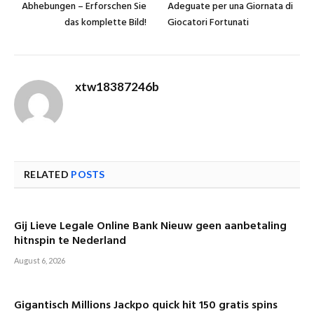
Abhebungen – Erforschen Sie
Adeguate per una Giornata di
das komplette Bild!
Giocatori Fortunati
xtw18387246b
RELATED
POSTS
Gij Lieve Legale Online Bank Nieuw geen aanbetaling
hitnspin te Nederland
August 6, 2026
Gigantisch Millions Jackpo quick hit 150 gratis spins