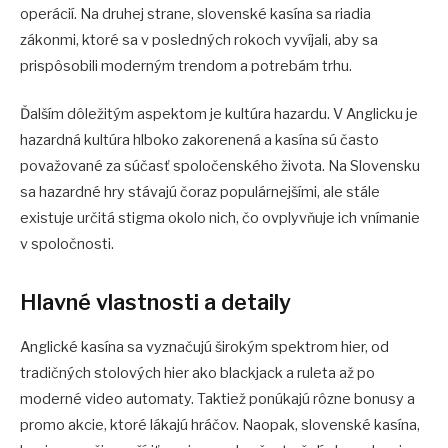
operácií. Na druhej strane, slovenské kasína sa riadia
zákonmi, ktoré sa v posledných rokoch vyvíjali, aby sa
prispôsobili moderným trendom a potrebám trhu.
Ďalším dôležitým aspektom je kultúra hazardu. V Anglicku je
hazardná kultúra hlboko zakorenená a kasína sú často
považované za súčasť spoločenského života. Na Slovensku
sa hazardné hry stávajú čoraz populárnejšími, ale stále
existuje určitá stigma okolo nich, čo ovplyvňuje ich vnímanie
v spoločnosti.
Hlavné vlastnosti a detaily
Anglické kasína sa vyznačujú širokým spektrom hier, od
tradičných stolových hier ako blackjack a ruleta až po
moderné video automaty. Taktiež ponúkajú rôzne bonusy a
promo akcie, ktoré lákajú hráčov. Naopak, slovenské kasína,