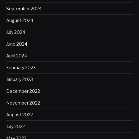
September 2024
August 2024
July 2024
June 2024
April 2024
February 2023
January 2023
December 2022
November 2022
August 2022
July 2022
May 2022