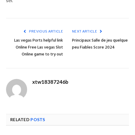
sei.
PREVIOUS ARTICLE
NEXT ARTICLE
Las vegas Ports helpful link
Principaux Salle de jeu quelque
Online Free Las vegas Slot
peu Fiables Score 2024
Online game to try out
xtw18387246b
RELATED
POSTS