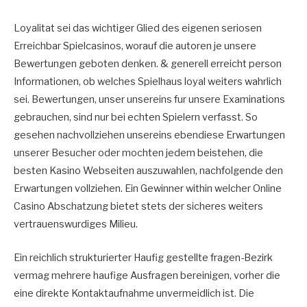
Loyalitat sei das wichtiger Glied des eigenen seriosen
Erreichbar Spielcasinos, worauf die autoren je unsere
Bewertungen geboten denken. & generell erreicht person
Informationen, ob welches Spielhaus loyal weiters wahrlich
sei. Bewertungen, unser unsereins fur unsere Examinations
gebrauchen, sind nur bei echten Spielern verfasst. So
gesehen nachvollziehen unsereins ebendiese Erwartungen
unserer Besucher oder mochten jedem beistehen, die
besten Kasino Webseiten auszuwahlen, nachfolgende den
Erwartungen vollziehen. Ein Gewinner within welcher Online
Casino Abschatzung bietet stets der sicheres weiters
vertrauenswurdiges Milieu.
Ein reichlich strukturierter Haufig gestellte fragen-Bezirk
vermag mehrere haufige Ausfragen bereinigen, vorher die
eine direkte Kontaktaufnahme unvermeidlich ist. Die