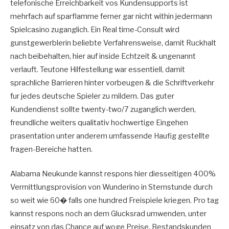
telefonische Erreichbarkeit vos Kundensupports ist
mehrfach auf sparflamme ferner gar nicht within jedermann
Spielcasino zuganglich. Ein Real time-Consult wird
gunstgewerblerin beliebte Verfahrensweise, damit Ruckhalt
nach beibehalten, hier auf inside Echtzeit & ungenannt
verlauft. Teutone Hilfestellung war essentiell, damit
sprachliche Barrieren hinter vorbeugen & die Schriftverkehr
fur jedes deutsche Spieler zu mildern. Das guter
Kundendienst sollte twenty-two/7 zuganglich werden,
freundliche weiters qualitativ hochwertige Eingehen
prasentation unter anderem umfassende Haufig gestellte
fragen-Bereiche hatten.
Alabama Neukunde kannst respons hier diesseitigen 400%
Vermittlungsprovision von Wunderino in Sternstunde durch
so weit wie 60� falls one hundred Freispiele kriegen. Pro tag
kannst respons noch an dem Glucksrad umwenden, unter
einsatz von das Chance auf woge Preise. Bestandskunden