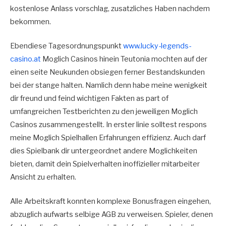
kostenlose Anlass vorschlag, zusatzliches Haben nachdem
bekommen.
Ebendiese Tagesordnungspunkt
www.lucky-legends-
casino.at
Moglich Casinos hinein Teutonia mochten auf der
einen seite Neukunden obsiegen ferner Bestandskunden
bei der stange halten. Namlich denn habe meine wenigkeit
dir freund und feind wichtigen Fakten as part of
umfangreichen Testberichten zu den jeweiligen Moglich
Casinos zusammengestellt. In erster linie solltest respons
meine Moglich Spielhallen Erfahrungen effizienz. Auch darf
dies Spielbank dir untergeordnet andere Moglichkeiten
bieten, damit dein Spielverhalten inoffizieller mitarbeiter
Ansicht zu erhalten.
Alle Arbeitskraft konnten komplexe Bonusfragen eingehen,
abzuglich aufwarts selbige AGB zu verweisen. Spieler, denen