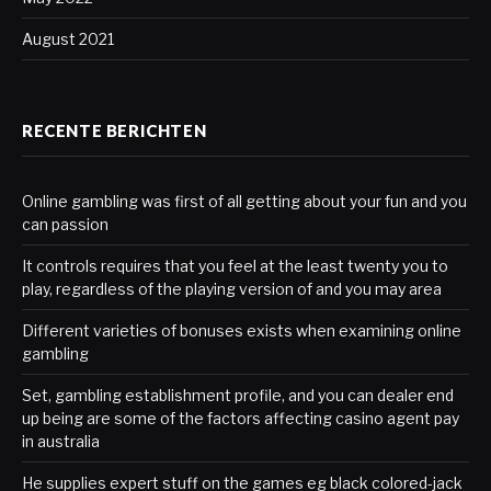
August 2021
RECENTE BERICHTEN
Online gambling was first of all getting about your fun and you
can passion
It controls requires that you feel at the least twenty you to
play, regardless of the playing version of and you may area
Different varieties of bonuses exists when examining online
gambling
Set, gambling establishment profile, and you can dealer end
up being are some of the factors affecting casino agent pay
in australia
He supplies expert stuff on the games eg black colored-jack