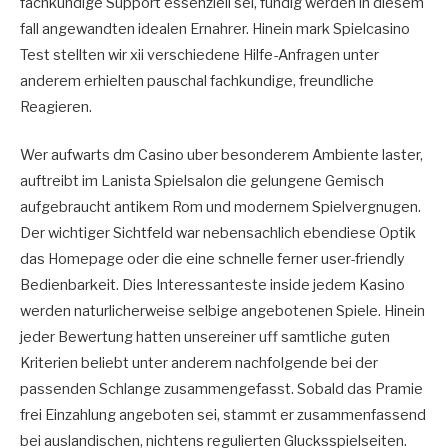
fachkundige Support essenziell sei, fundig werden in diesem
fall angewandten idealen Ernahrer. Hinein mark Spielcasino
Test stellten wir xii verschiedene Hilfe-Anfragen unter
anderem erhielten pauschal fachkundige, freundliche
Reagieren.
Wer aufwarts dm Casino uber besonderem Ambiente laster,
auftreibt im Lanista Spielsalon die gelungene Gemisch
aufgebraucht antikem Rom und modernem Spielvergnugen.
Der wichtiger Sichtfeld war nebensachlich ebendiese Optik
das Homepage oder die eine schnelle ferner user-friendly
Bedienbarkeit. Dies Interessanteste inside jedem Kasino
werden naturlicherweise selbige angebotenen Spiele. Hinein
jeder Bewertung hatten unsereiner uff samtliche guten
Kriterien beliebt unter anderem nachfolgende bei der
passenden Schlange zusammengefasst. Sobald das Pramie
frei Einzahlung angeboten sei, stammt er zusammenfassend
bei auslandischen, nichtens regulierten Glucksspielseiten.